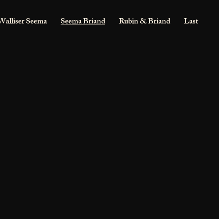
Walliser Seema
Seema Briand
Rubin & Briand
Last foie g