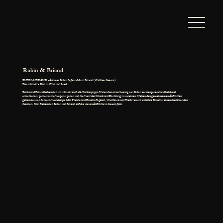
Rubin & Briand
RUBIN & BRIAND - Andreas Rubin & Jean-Marc Briand (Walliser Seema)
Das inklusive Duo in Wort und Lied
Rubin und Briand haben sich im inklusiven Café Zuckerpuppa Naters bei einer Lesung von Rubin kennengelernt und bald mal
entschieden, gemeinsame Wege zu gehen und die Welt der Musik und Dichtung zu vereinen. Neben den gemeinsamen Auftritten
geben sie auch Schreib-Workhsops. Mit Freude und Ernsthaftigkeit, Weitblick und Tiefe vereint sich ihre Kunst zu einem berührenden
Ganzen. Nun freuen sich Rubin und Briand auf die vielen Auftritte in diesem Jahr.