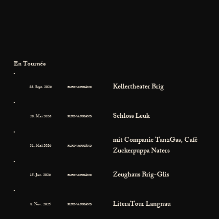
En Tournée
Kellertheater Brig
25. Sept. 2026
RUBIN & BRIAND
Schloss Leuk
28. Mai 2026
RUBIN & BRIAND
mit Companie TanzGas, Café
31. Mai 2026
RUBIN & BRIAND
Zuckerpuppa Naters
Zeughaus Brig-Glis
15. Jan. 2026
RUBIN & BRIAND
LiteraTour Langnau
8. Nov. 2025
RUBIN & BRIAND